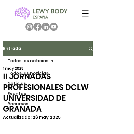
Entrada
Todos las noticias
1 may 2025
Todos las noticias
II JORNADAS
Noticias
PROFESIONALES DCLW
Eventos
UNIVERSIDAD DE
Recursos
GRANADA
Actualizado:
26 may 2025