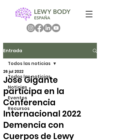
Entrada
Todos las noticias
26 jul 2022
Todos las noticias
Jose Gigante
Noticias
participa en la
Eventos
Conferencia
Recursos
Internacional 2022
Demencia con
Cuerpos de Lewy