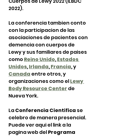
Cuerpos de Lewy 2022 (ILBDC 
2022).
La conferencia tambien conto 
con la participacion de las 
asociaciones de pacientes con 
demencia con cuerpos de 
Lewy y sus familiares de paises 
como 
Reino Unido
, 
Estados 
Unidos
, 
Irlanda
, 
Francia
,
 y 
Canada
 entre otros, y 
organizaciones como el 
Lewy 
Body Resource Center
 de 
Nueva York.
La 
Conferencia Cientifica
 se 
celebro de manera presencial. 
Puede ver aqui el link a la 
pagina web del 
Programa 