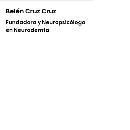
Belén Cruz Cruz
Fundadora y Neuropsicóloga
en Neurodemfa
Puedes contactar con Belén
escribiendo un mail indicando que lo
haces a través de nuestra asociación.
citaprevia@neurodemfa.es
También puedes contactar a través
de su web
https://neurodemfa.es/